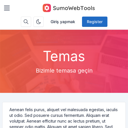
Giriş yapmak
Register
Temas
Bizimle temasa geçin
Aenean felis purus, aliquet vel malesuada egestas, iaculis
ut odio. Sed posuere cursus fermentum. Aliquam erat
volutpat. Aenean efficitur nunc ac lectus pretium, ut
semper odio mattis. Aliquam sit amet sapien libero. Sed