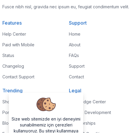
Fusce nibh nisl, gravida nec ipsum eu, feugiat condimentum velit.
Features
Support
Help Center
Home
Paid with Mobile
About
Status
FAQs
Changelog
Support
Contact Support
Contact
Trending
Legal
Shop
Knowledge Center
Portfolio
Custom Development
Size web sitemizde en iyi deneyimi
Blog
Sponsorships
sunabilmemiz için çerezleri
kullanıyoruz. Bu siteyi kullanmaya